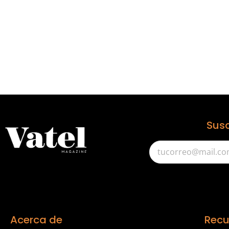
Susc
Acerca de
Recu