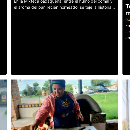
En la Mixteca oaxaqueña, entre el humo del comal y
T
el aroma del pan recién horneado, se teje la historia...
m
Leer más
oc
En
se
an
Le