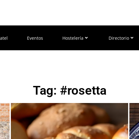
atel
Eventos
Hostelería
Directorio
Tag: #rosetta