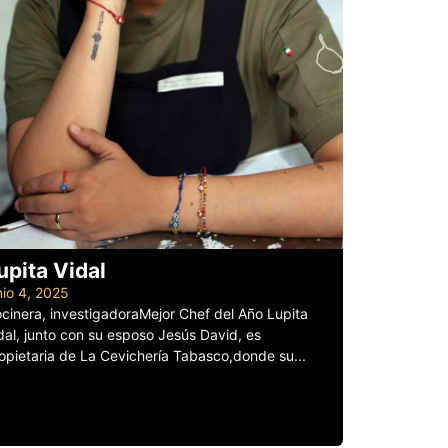
upita Vidal
nio 4, 2025
cinera, investigadoraMejor Chef del Año Lupita
dal, junto con su esposo Jesús David, es
opietaria de La Cevichería Tabasco,donde su...
er más