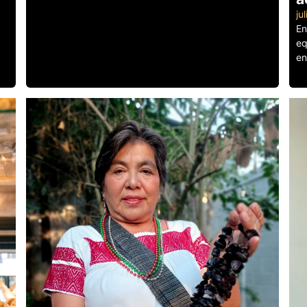
ju
En
eq
en
Le