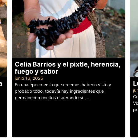
Celia Barrios y el pixtle, herencia,
fuego y sabor
junio 16, 2025
a
L
En una época en la que creemos haberlo visto y
ju
probado todo, todavía hay ingredientes que
Co
permanecen ocultos esperando ser...
Vi
Leer más
pr
Le