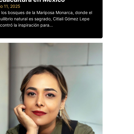
lio 11, 2025
 los bosques de la Mariposa Monarca, donde el
uilibrio natural es sagrado, Citlali Gómez Lepe
contró la inspiración para...
er más