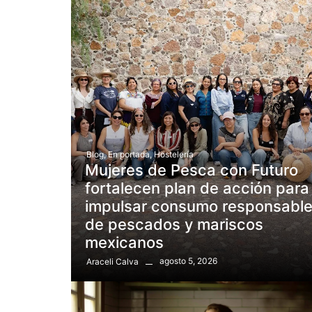
Blog
,
En portada
,
Hostelería
Mujeres de Pesca con Futuro
fortalecen plan de acción para
impulsar consumo responsabl
de pescados y mariscos
mexicanos
agosto 5, 2026
Araceli Calva