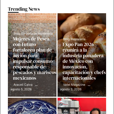
Trending News
Blog
,
En portada
,
Hostelería
Mujeres de Pesca
Blog
,
Hostelería
con Futuro
Expo Pan 2026
fortalecen plan de
reunirá a la
acción para
industria panadera
impulsar consumo
de México con
responsable de
innovación,
pescados y mariscos
capacitación y chefs
mexicanos
internacionales
Araceli Calva
Vatel Magazine
agosto 5, 2026
agosto 3, 2026