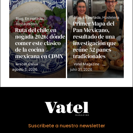
Blog
,
En portada
,
Hostelería
Blog
,
En portada
,
Primer Mapa del
Restaurantes
Ruta del chile en
Pan Mexicano,
nogada 2026: dónde
resultado de una
comer este clásico
investigación que
de la cocina
reúne 52 panes
mexicana en CDMX
tradicionales
Araceli Calva
Vatel Magazine
agosto 3, 2026
julio 31, 2026
Suscribete a nuestro newsletter