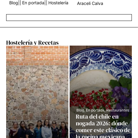
Blog
||
En portada
||
Hostelería
Araceli Calva
Hostelería y Recetas
Blog
,
En portada
,
Restaurantes
Ruta del chile en
nogada 2026: dónde
comer este clásico de
la cocina mexicana