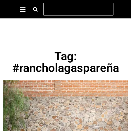
Tag:
#rancholagaspareña