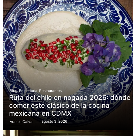
Blog
,
En portada
,
Restaurantes
Ruta del chile en nogada 2026: dónde
comer este clásico de la cocina
mexicana en CDMX
agosto 3, 2026
Araceli Calva