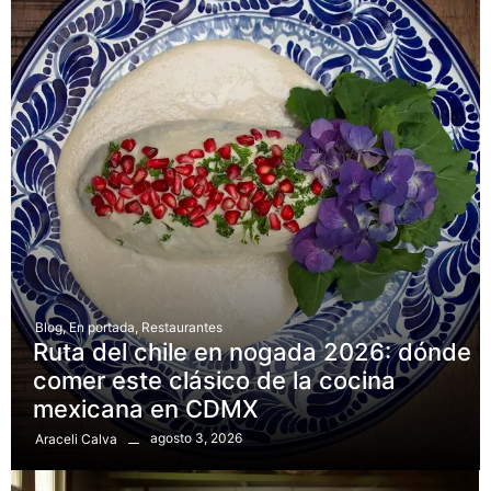
Blog
,
En portada
,
Restaurantes
Ruta del chile en nogada 2026: dónde
comer este clásico de la cocina
mexicana en CDMX
agosto 3, 2026
Araceli Calva