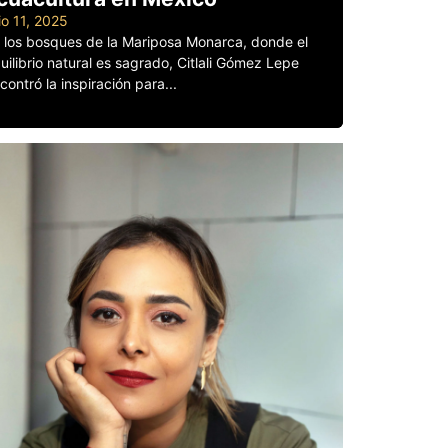
lio 11, 2025
 los bosques de la Mariposa Monarca, donde el
uilibrio natural es sagrado, Citlali Gómez Lepe
contró la inspiración para...
er más