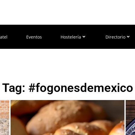
atel
Eventos
Hostelería
Directorio
Tag: #fogonesdemexico