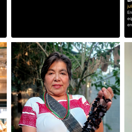
ju
En
eq
en
Le