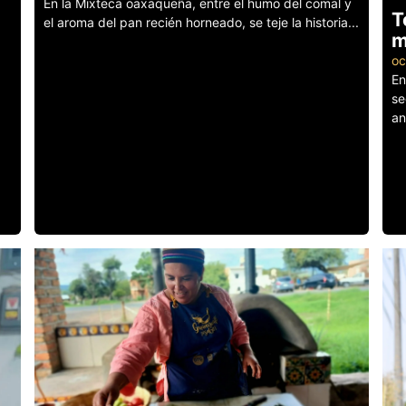
En la Mixteca oaxaqueña, entre el humo del comal y
T
el aroma del pan recién horneado, se teje la historia...
m
Leer más
oc
En
se
an
Le