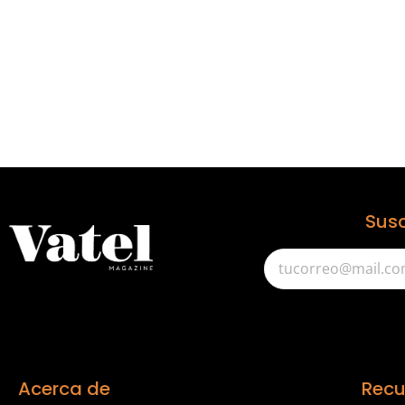
Susc
Acerca de
Recu