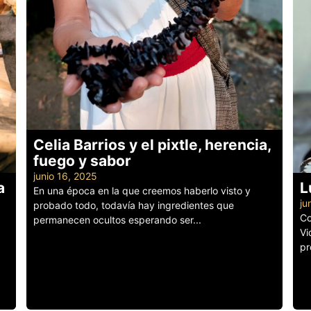
Celia Barrios y el pixtle, herencia,
fuego y sabor
junio 16, 2025
a
L
En una época en la que creemos haberlo visto y
ju
probado todo, todavía hay ingredientes que
Co
permanecen ocultos esperando ser...
Vi
Leer más
pr
Le