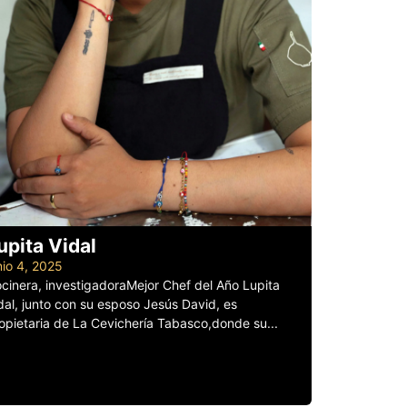
upita Vidal
nio 4, 2025
cinera, investigadoraMejor Chef del Año Lupita
dal, junto con su esposo Jesús David, es
opietaria de La Cevichería Tabasco,donde su...
er más