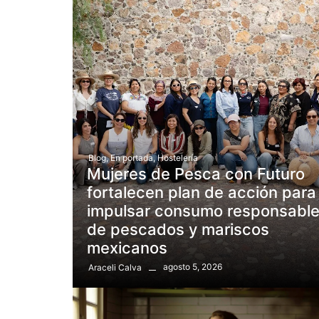
Blog
,
En portada
,
Hostelería
Mujeres de Pesca con Futuro
fortalecen plan de acción para
impulsar consumo responsabl
de pescados y mariscos
mexicanos
agosto 5, 2026
Araceli Calva