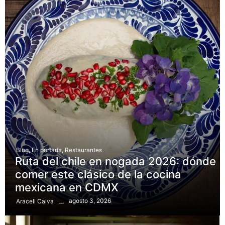
Blog
,
En portada
,
Restaurantes
Ruta del chile en nogada 2026: dónde
comer este clásico de la cocina
mexicana en CDMX
agosto 3, 2026
Araceli Calva