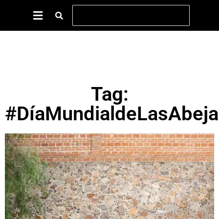
Tag:
#DíaMundialdeLasAbeja