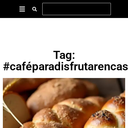
Tag:
#caféparadisfrutarenca