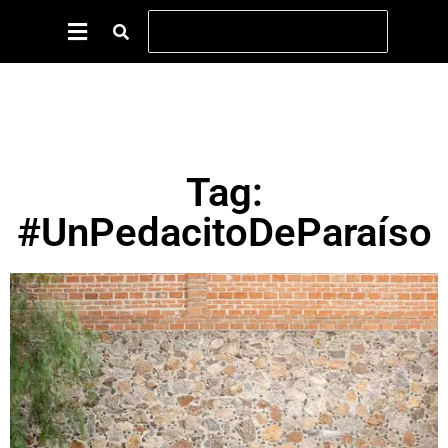
Tag:
#UnPedacitoDeParaíso