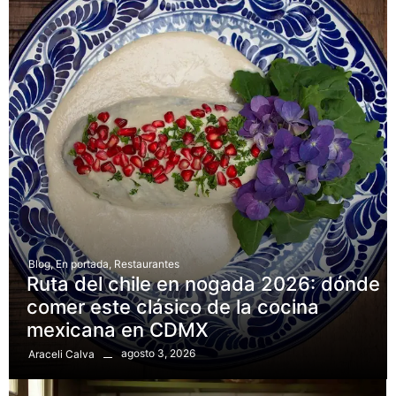
Blog
,
En portada
,
Restaurantes
Ruta del chile en nogada 2026: dónde
comer este clásico de la cocina
mexicana en CDMX
agosto 3, 2026
Araceli Calva