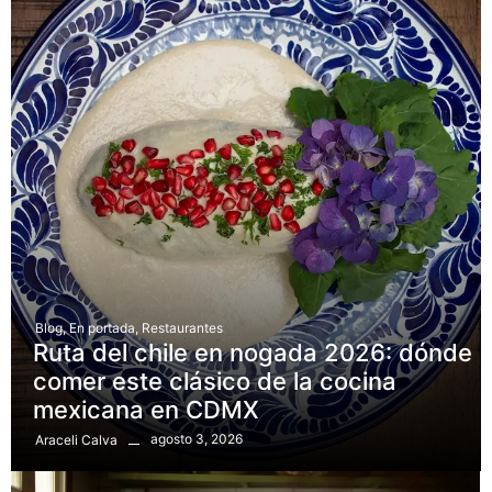
Blog
,
En portada
,
Restaurantes
Ruta del chile en nogada 2026: dónde
comer este clásico de la cocina
mexicana en CDMX
agosto 3, 2026
Araceli Calva