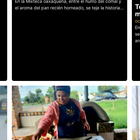
En la Mixteca oaxaqueña, entre el humo del comal y
T
el aroma del pan recién horneado, se teje la historia...
m
Leer más
oc
En
se
an
Le