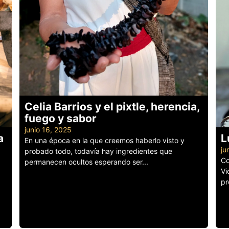
Celia Barrios y el pixtle, herencia,
fuego y sabor
junio 16, 2025
a
L
En una época en la que creemos haberlo visto y
ju
probado todo, todavía hay ingredientes que
Co
permanecen ocultos esperando ser...
Vi
Leer más
pr
Le