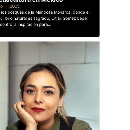
lio 11, 2025
 los bosques de la Mariposa Monarca, donde el
uilibrio natural es sagrado, Citlali Gómez Lepe
contró la inspiración para...
er más