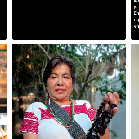
ju
En
eq
en
Le