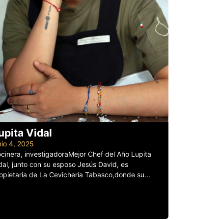
upita Vidal
nio 4, 2025
cinera, investigadoraMejor Chef del Año Lupita
dal, junto con su esposo Jesús David, es
opietaria de La Cevichería Tabasco,donde su...
er más