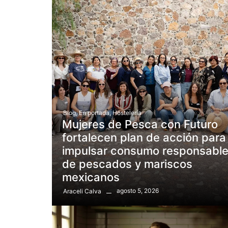
Blog
,
En portada
,
Hostelería
Mujeres de Pesca con Futuro
fortalecen plan de acción para
impulsar consumo responsabl
de pescados y mariscos
mexicanos
agosto 5, 2026
Araceli Calva