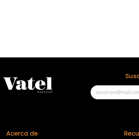
Susc
Acerca de
Recu