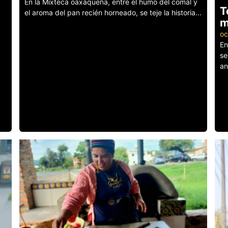
En la Mixteca oaxaqueña, entre el humo del comal y
T
el aroma del pan recién horneado, se teje la historia...
m
Leer más
oc
En
se
an
Le