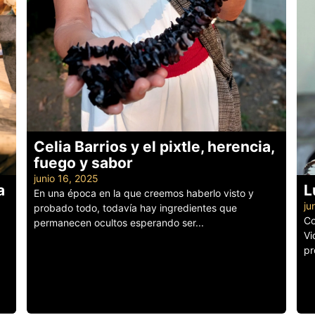
Celia Barrios y el pixtle, herencia,
fuego y sabor
junio 16, 2025
a
L
En una época en la que creemos haberlo visto y
ju
probado todo, todavía hay ingredientes que
Co
permanecen ocultos esperando ser...
Vi
Leer más
pr
Le