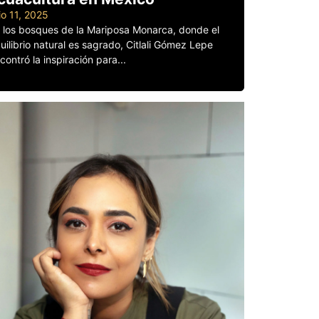
lio 11, 2025
 los bosques de la Mariposa Monarca, donde el
uilibrio natural es sagrado, Citlali Gómez Lepe
contró la inspiración para...
er más