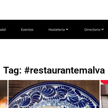
atel
Eventos
Hostelería
Directorio
Tag: #restaurantemalva