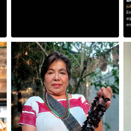
ju
En
eq
en
Le