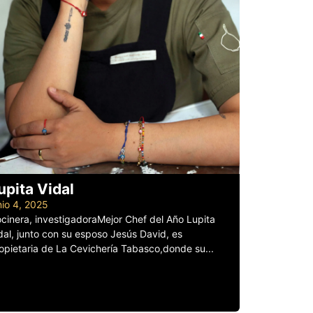
upita Vidal
nio 4, 2025
cinera, investigadoraMejor Chef del Año Lupita
dal, junto con su esposo Jesús David, es
opietaria de La Cevichería Tabasco,donde su...
er más