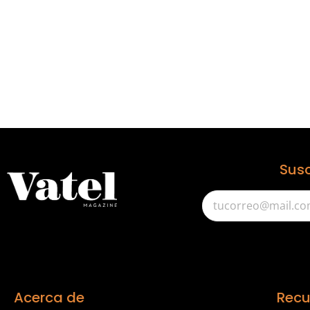
Susc
Acerca de
Recu