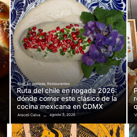
Blog
,
En portada
,
Restaurantes
B
Ruta del chile en nogada 2026:
dónde comer este clásico de la
r
cocina mexicana en CDMX
q
agosto 3, 2026
Araceli Calva
V