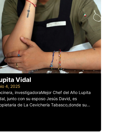
upita Vidal
nio 4, 2025
cinera, investigadoraMejor Chef del Año Lupita
dal, junto con su esposo Jesús David, es
opietaria de La Cevichería Tabasco,donde su...
er más