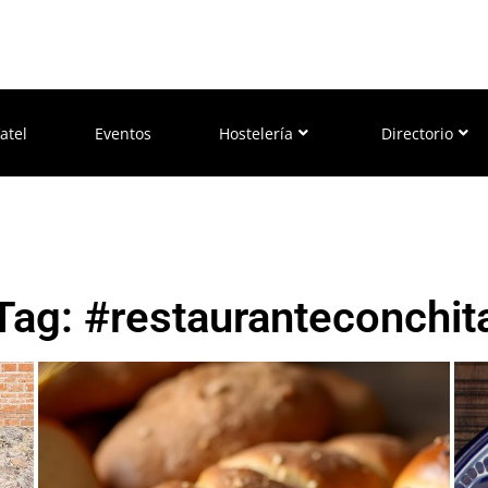
atel
Eventos
Hostelería
Directorio
Tag: #restauranteconchit