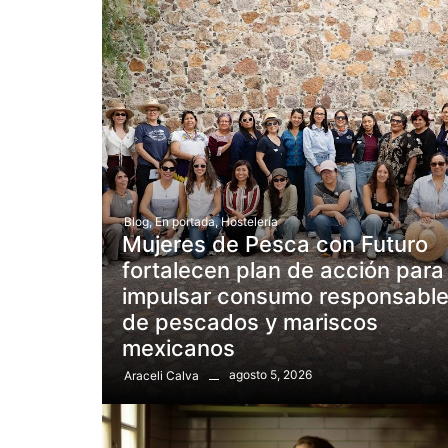
Blog
,
En portada
,
Hostelería
Mujeres de Pesca con Futuro
fortalecen plan de acción para
impulsar consumo responsabl
de pescados y mariscos
mexicanos
agosto 5, 2026
Araceli Calva