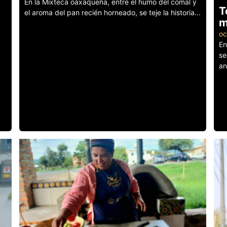
En la Mixteca oaxaqueña, entre el humo del comal y
T
el aroma del pan recién horneado, se teje la historia...
m
Leer más
oc
En
se
an
Le