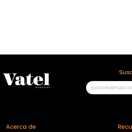
Susc
Acerca de
Recu