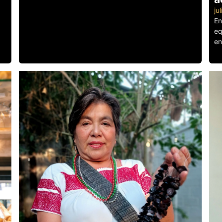
ju
En
eq
en
Le