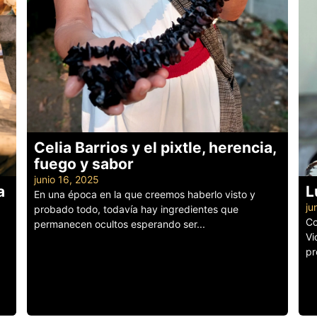
Celia Barrios y el pixtle, herencia,
fuego y sabor
junio 16, 2025
a
L
En una época en la que creemos haberlo visto y
ju
probado todo, todavía hay ingredientes que
Co
permanecen ocultos esperando ser...
Vi
Leer más
pr
Le