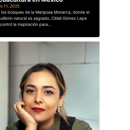
lio 11, 2025
 los bosques de la Mariposa Monarca, donde el
uilibrio natural es sagrado, Citlali Gómez Lepe
contró la inspiración para...
er más