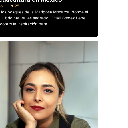
lio 11, 2025
 los bosques de la Mariposa Monarca, donde el
uilibrio natural es sagrado, Citlali Gómez Lepe
contró la inspiración para...
er más