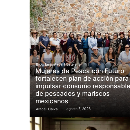
Blog
,
En portada
,
Hostelería
Mujeres de Pesca con Futuro
fortalecen plan de acción para
impulsar consumo responsabl
de pescados y mariscos
mexicanos
agosto 5, 2026
Araceli Calva