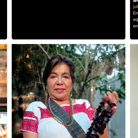
ju
En
eq
en
Le