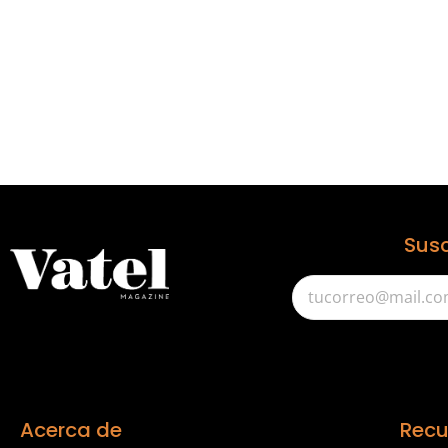
Susc
Acerca de
Recu