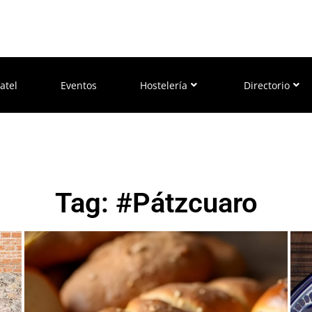
atel
Eventos
Hostelería
Directorio
Tag: #Pátzcuaro