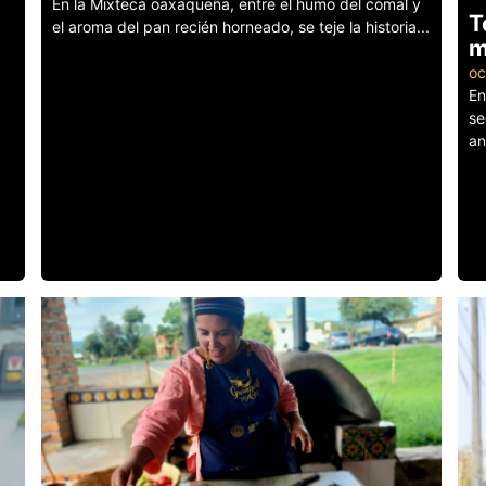
En la Mixteca oaxaqueña, entre el humo del comal y
T
el aroma del pan recién horneado, se teje la historia...
m
Leer más
oc
En
se
an
Le