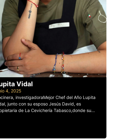
upita Vidal
nio 4, 2025
cinera, investigadoraMejor Chef del Año Lupita
dal, junto con su esposo Jesús David, es
opietaria de La Cevichería Tabasco,donde su...
er más