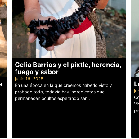
Celia Barrios y el pixtle, herencia,
fuego y sabor
junio 16, 2025
a
L
En una época en la que creemos haberlo visto y
ju
probado todo, todavía hay ingredientes que
Co
permanecen ocultos esperando ser...
Vi
Leer más
pr
Le