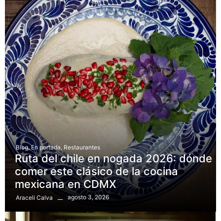
Blog
,
En portada
,
Restaurantes
Ruta del chile en nogada 2026: dónde
comer este clásico de la cocina
mexicana en CDMX
agosto 3, 2026
Araceli Calva