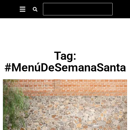
Tag:
#MenúDeSemanaSanta