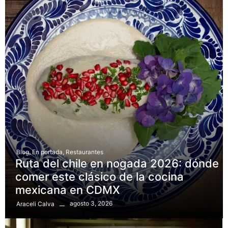
Blog
,
En portada
,
Restaurantes
Ruta del chile en nogada 2026: dónde
comer este clásico de la cocina
mexicana en CDMX
agosto 3, 2026
Araceli Calva