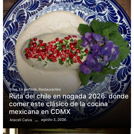
Blog
,
En portada
,
Restaurantes
Ruta del chile en nogada 2026: dónde
comer este clásico de la cocina
mexicana en CDMX
agosto 3, 2026
Araceli Calva