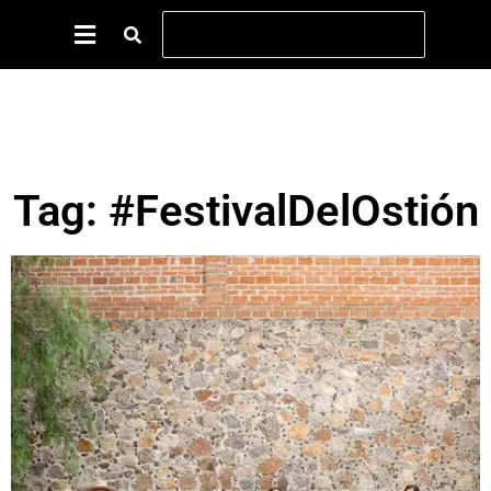
Tag: #FestivalDelOstión