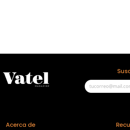
Susc
Acerca de
Recu