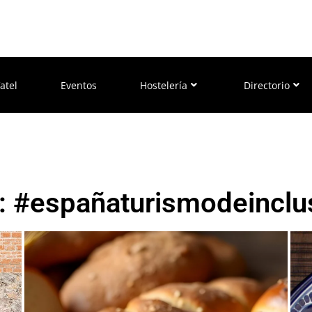
atel
Eventos
Hostelería
Directorio
: #españaturismodeinclu