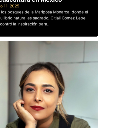
lio 11, 2025
 los bosques de la Mariposa Monarca, donde el
uilibrio natural es sagrado, Citlali Gómez Lepe
contró la inspiración para...
er más