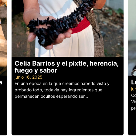
Celia Barrios y el pixtle, herencia,
fuego y sabor
junio 16, 2025
a
L
En una época en la que creemos haberlo visto y
ju
probado todo, todavía hay ingredientes que
Co
permanecen ocultos esperando ser...
Vi
Leer más
pr
Le