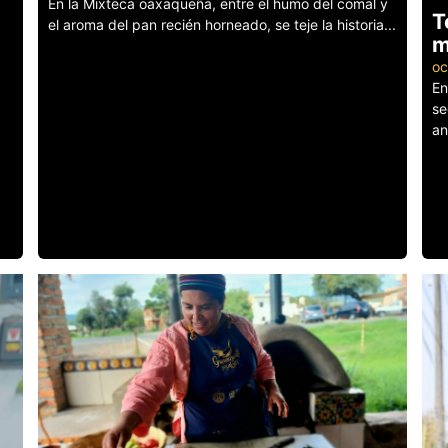
En la Mixteca oaxaqueña, entre el humo del comal y
T
el aroma del pan recién horneado, se teje la historia...
m
Leer más
oc
En
se
an
Le