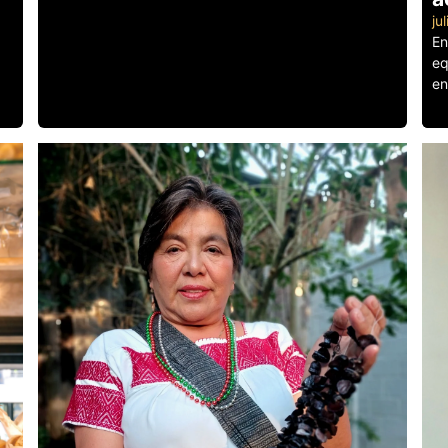
ju
En
eq
en
Le