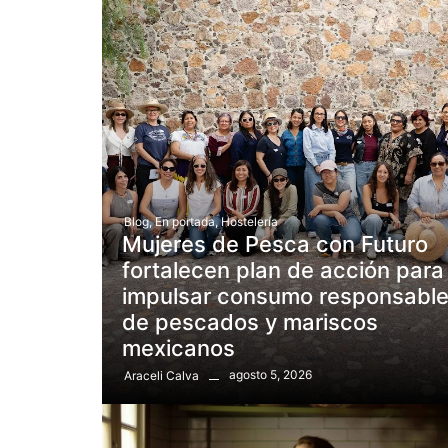
Blog
,
En portada
,
Hostelería
Mujeres de Pesca con Futuro
fortalecen plan de acción para
impulsar consumo responsabl
de pescados y mariscos
mexicanos
agosto 5, 2026
Araceli Calva