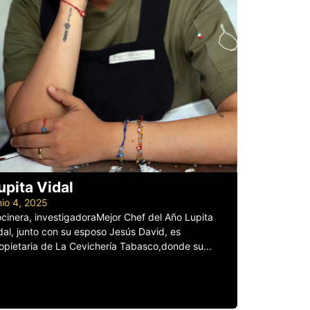
upita Vidal
nio 4, 2025
cinera, investigadoraMejor Chef del Año Lupita
dal, junto con su esposo Jesús David, es
opietaria de La Cevichería Tabasco,donde su...
er más