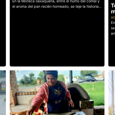
En la Mixteca oaxaqueña, entre el humo del comal y
T
el aroma del pan recién horneado, se teje la historia...
m
Leer más
oc
En
se
an
Le