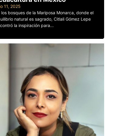
lio 11, 2025
 los bosques de la Mariposa Monarca, donde el
uilibrio natural es sagrado, Citlali Gómez Lepe
contró la inspiración para...
er más