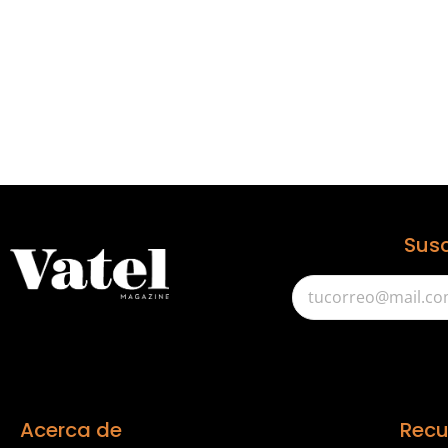
Susc
Acerca de
Recu