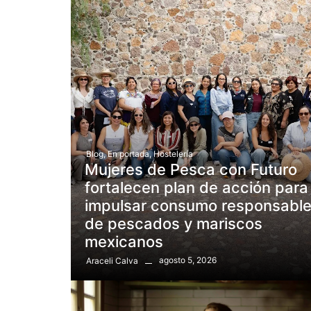
Blog
,
En portada
,
Hostelería
Mujeres de Pesca con Futuro
fortalecen plan de acción para
impulsar consumo responsabl
de pescados y mariscos
mexicanos
agosto 5, 2026
Araceli Calva