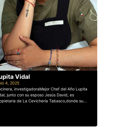
upita Vidal
nio 4, 2025
cinera, investigadoraMejor Chef del Año Lupita
dal, junto con su esposo Jesús David, es
opietaria de La Cevichería Tabasco,donde su...
er más