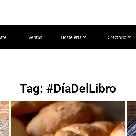
atel
Eventos
Hostelería
Directorio
Tag: #DíaDelLibro