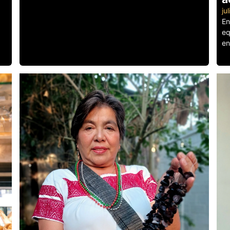
ju
En
eq
en
Le