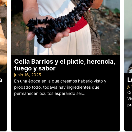
Celia Barrios y el pixtle, herencia,
fuego y sabor
junio 16, 2025
a
L
En una época en la que creemos haberlo visto y
ju
probado todo, todavía hay ingredientes que
Co
permanecen ocultos esperando ser...
Vi
Leer más
pr
Le