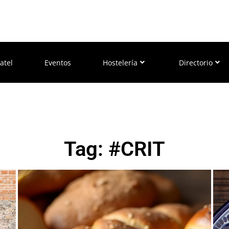
atel
Eventos
Hostelería
Directorio
Tag: #CRIT