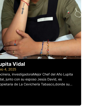
upita Vidal
nio 4, 2025
cinera, investigadoraMejor Chef del Año Lupita
dal, junto con su esposo Jesús David, es
opietaria de La Cevichería Tabasco,donde su...
er más