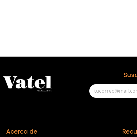
Susc
Acerca de
Recu