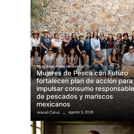
Blog
,
En portada
,
Hostelería
Mujeres de Pesca con Futuro
fortalecen plan de acción para
impulsar consumo responsabl
de pescados y mariscos
mexicanos
agosto 5, 2026
Araceli Calva