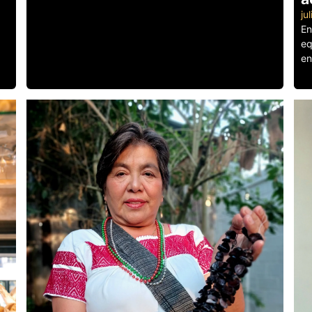
ju
En
eq
en
Le