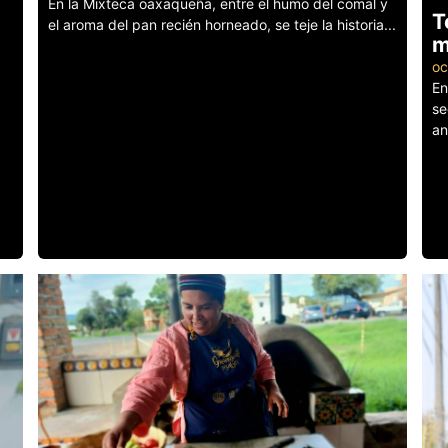
En la Mixteca oaxaqueña, entre el humo del comal y
T
el aroma del pan recién horneado, se teje la historia...
m
Leer más
oc
En
se
an
Le