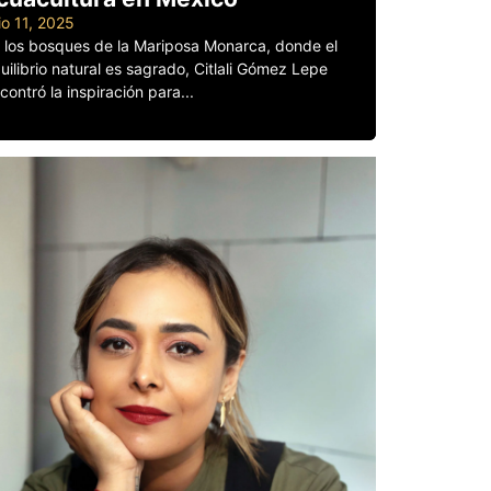
lio 11, 2025
 los bosques de la Mariposa Monarca, donde el
uilibrio natural es sagrado, Citlali Gómez Lepe
contró la inspiración para...
er más