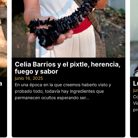
Celia Barrios y el pixtle, herencia,
fuego y sabor
junio 16, 2025
a
L
En una época en la que creemos haberlo visto y
ju
probado todo, todavía hay ingredientes que
Co
permanecen ocultos esperando ser...
Vi
Leer más
pr
Le