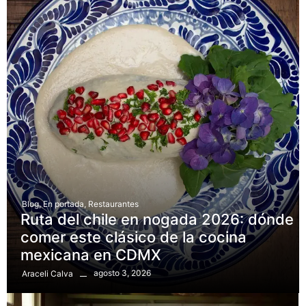
Blog
,
En portada
,
Restaurantes
Ruta del chile en nogada 2026: dónde
comer este clásico de la cocina
mexicana en CDMX
agosto 3, 2026
Araceli Calva