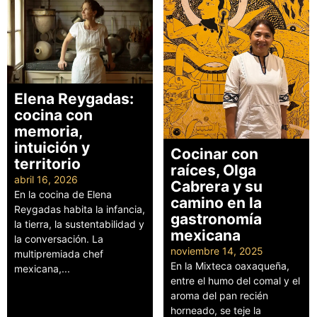
Elena Reygadas:
cocina con
memoria,
intuición y
Cocinar con
territorio
raíces, Olga
abril 16, 2026
Cabrera y su
En la cocina de Elena
camino en la
Reygadas habita la infancia,
gastronomía
la tierra, la sustentabilidad y
mexicana
la conversación. La
noviembre 14, 2025
multipremiada chef
En la Mixteca oaxaqueña,
mexicana,...
entre el humo del comal y el
Leer más
aroma del pan recién
horneado, se teje la