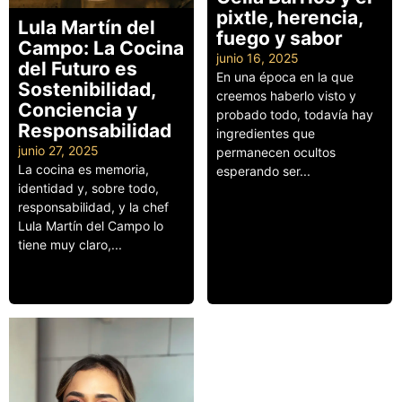
pixtle, herencia,
Lula Martín del
fuego y sabor
Campo: La Cocina
junio 16, 2025
del Futuro es
En una época en la que
Sostenibilidad,
creemos haberlo visto y
Conciencia y
probado todo, todavía hay
Responsabilidad
ingredientes que
junio 27, 2025
permanecen ocultos
La cocina es memoria,
esperando ser...
identidad y, sobre todo,
Leer más
responsabilidad, y la chef
Lula Martín del Campo lo
tiene muy claro,...
Leer más