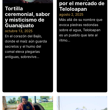
por el mercado de
Tortilla
Teloloapan
ceremonial, sabor
agosto 2, 2025
y misticismo de
Más allá de su nombre que
Guanajuato
evoca piedras redondas
sobre el agua, Teloloapan
octubre 13, 2025
es un pueblo que late al
En el corazón del Bajío,
ritmo...
donde el maíz aún guarda
Leer más
secretos y el humo del
comal eleva plegarias
antiguas, sobrevive...
Leer más