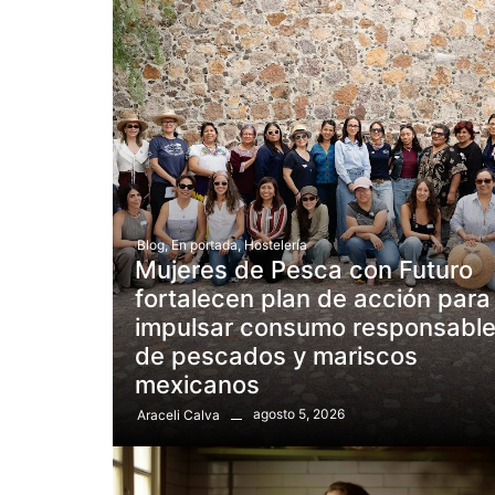
Blog
,
En portada
,
Hostelería
Mujeres de Pesca con Futuro
fortalecen plan de acción para
impulsar consumo responsabl
de pescados y mariscos
mexicanos
agosto 5, 2026
Araceli Calva