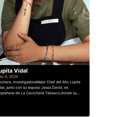
upita Vidal
nio 4, 2025
cinera, investigadoraMejor Chef del Año Lupita
dal, junto con su esposo Jesús David, es
opietaria de La Cevichería Tabasco,donde su...
er más