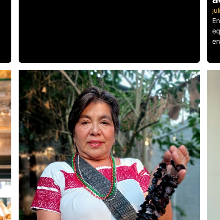
ju
En
eq
en
Le