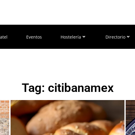
atel
Eventos
Hostelería
Directorio
Tag: citibanamex