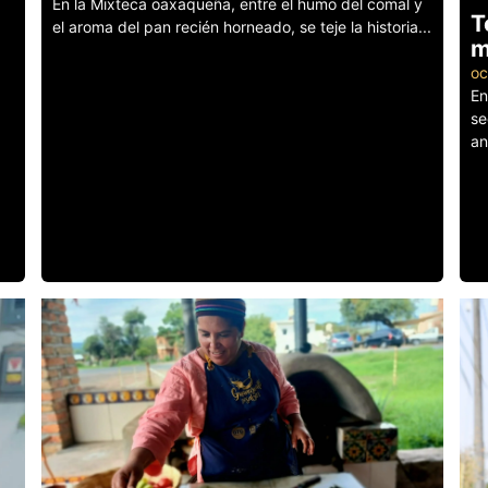
En la Mixteca oaxaqueña, entre el humo del comal y
T
el aroma del pan recién horneado, se teje la historia...
m
Leer más
oc
En
se
an
Le