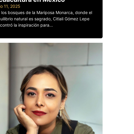
lio 11, 2025
 los bosques de la Mariposa Monarca, donde el
uilibrio natural es sagrado, Citlali Gómez Lepe
contró la inspiración para...
er más