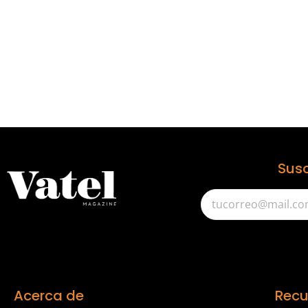
Susc
Acerca de
Recu