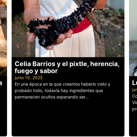
Celia Barrios y el pixtle, herencia,
fuego y sabor
junio 16, 2025
a
L
En una época en la que creemos haberlo visto y
ju
probado todo, todavía hay ingredientes que
Co
permanecen ocultos esperando ser...
Vi
Leer más
pr
Le