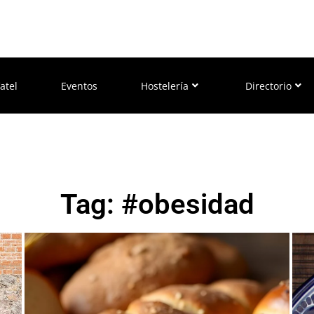
atel
Eventos
Hostelería
Directorio
Tag: #obesidad