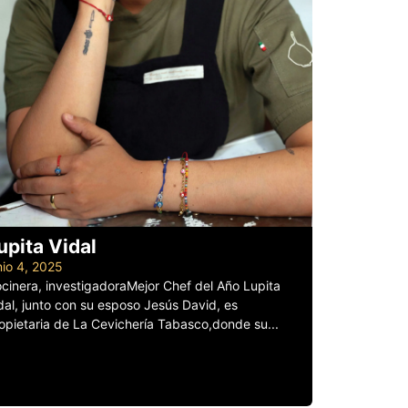
upita Vidal
nio 4, 2025
cinera, investigadoraMejor Chef del Año Lupita
dal, junto con su esposo Jesús David, es
opietaria de La Cevichería Tabasco,donde su...
er más