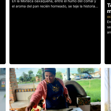
En la Mixteca oaxaqueña, entre el humo del comal y
T
el aroma del pan recién horneado, se teje la historia...
m
Leer más
oc
En
se
an
Le