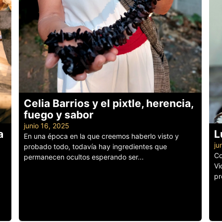
Celia Barrios y el pixtle, herencia,
fuego y sabor
junio 16, 2025
a
L
En una época en la que creemos haberlo visto y
ju
probado todo, todavía hay ingredientes que
Co
permanecen ocultos esperando ser...
Vi
Leer más
pr
Le