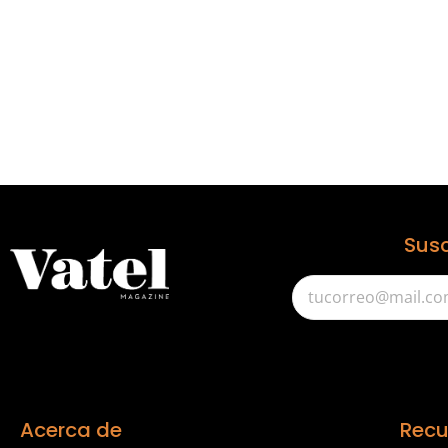
Susc
Acerca de
Recu