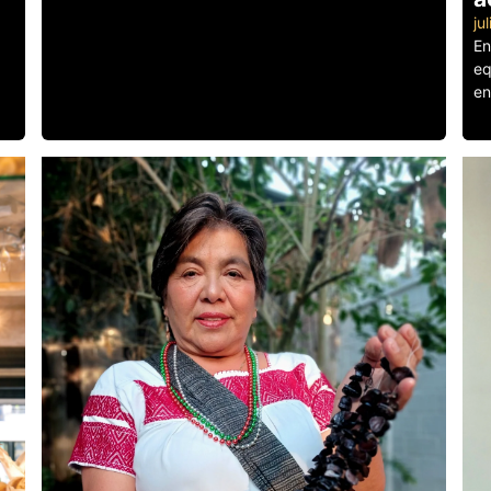
ju
En
eq
en
Le