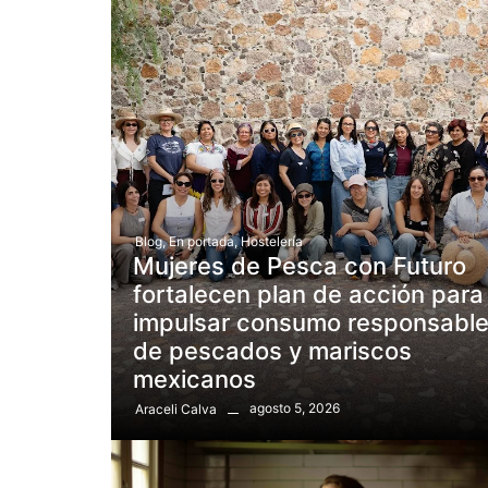
Blog
,
En portada
,
Hostelería
Mujeres de Pesca con Futuro
fortalecen plan de acción para
impulsar consumo responsabl
de pescados y mariscos
mexicanos
agosto 5, 2026
Araceli Calva