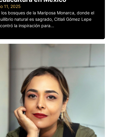
lio 11, 2025
 los bosques de la Mariposa Monarca, donde el
uilibrio natural es sagrado, Citlali Gómez Lepe
contró la inspiración para...
er más