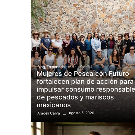
Blog
,
En portada
,
Hostelería
Mujeres de Pesca con Futuro
fortalecen plan de acción para
impulsar consumo responsabl
de pescados y mariscos
mexicanos
agosto 5, 2026
Araceli Calva