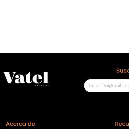
Susc
Acerca de
Recu