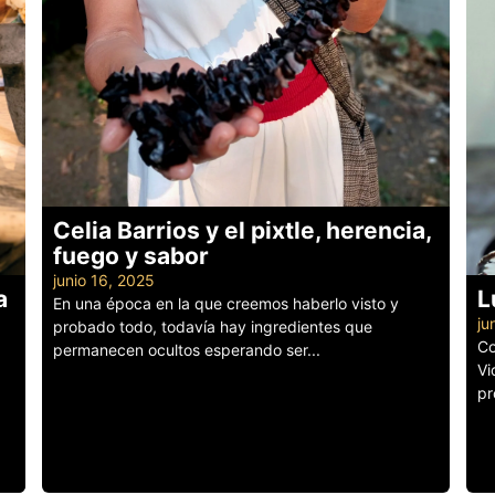
Celia Barrios y el pixtle, herencia,
fuego y sabor
junio 16, 2025
a
L
En una época en la que creemos haberlo visto y
ju
probado todo, todavía hay ingredientes que
Co
permanecen ocultos esperando ser...
Vi
Leer más
pr
Le