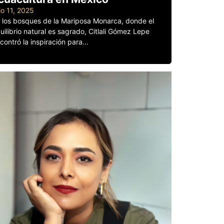
lio 11, 2025
 los bosques de la Mariposa Monarca, donde el
uilibrio natural es sagrado, Citlali Gómez Lepe
contró la inspiración para...
er más