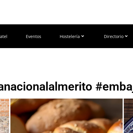
atel
Eventos
Hostelería
Directorio
anacionalalmerito #emba