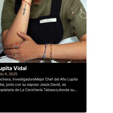
upita Vidal
nio 4, 2025
cinera, investigadoraMejor Chef del Año Lupita
dal, junto con su esposo Jesús David, es
opietaria de La Cevichería Tabasco,donde su...
er más