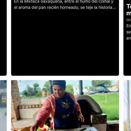
En la Mixteca oaxaqueña, entre el humo del comal y
T
el aroma del pan recién horneado, se teje la historia...
m
Leer más
oc
En
se
an
Le