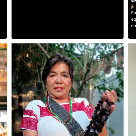
ju
En
eq
en
Le