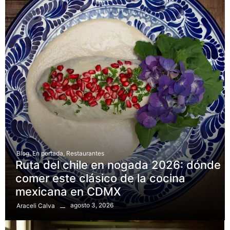
Blog
,
En portada
,
Restaurantes
Ruta del chile en nogada 2026: dónde
comer este clásico de la cocina
mexicana en CDMX
agosto 3, 2026
Araceli Calva