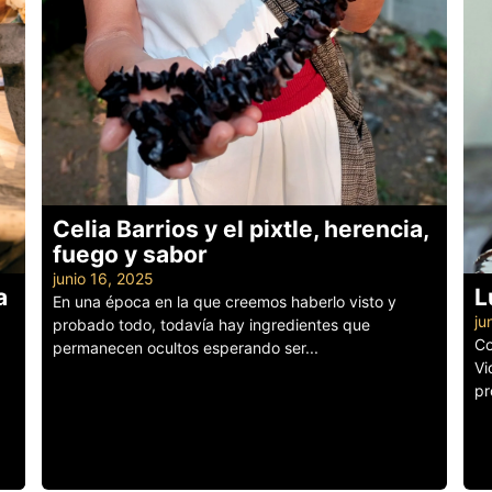
Celia Barrios y el pixtle, herencia,
fuego y sabor
junio 16, 2025
a
L
En una época en la que creemos haberlo visto y
ju
probado todo, todavía hay ingredientes que
Co
permanecen ocultos esperando ser...
Vi
Leer más
pr
Le