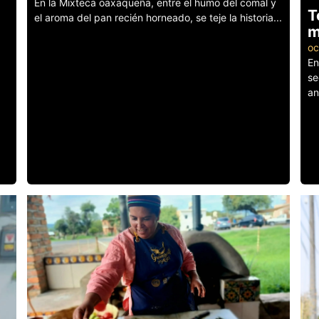
En la Mixteca oaxaqueña, entre el humo del comal y
T
el aroma del pan recién horneado, se teje la historia...
m
Leer más
oc
En
se
an
Le