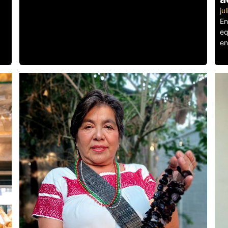
ju
En
eq
en
Le