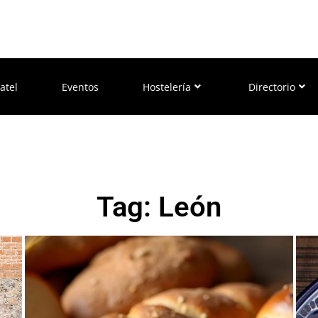
atel
Eventos
Hostelería
Directorio
Tag: León