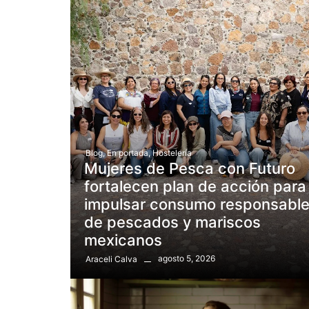
Blog
,
En portada
,
Hostelería
Mujeres de Pesca con Futuro
fortalecen plan de acción para
impulsar consumo responsabl
de pescados y mariscos
mexicanos
agosto 5, 2026
Araceli Calva