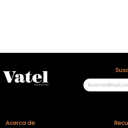
Susc
Acerca de
Recu