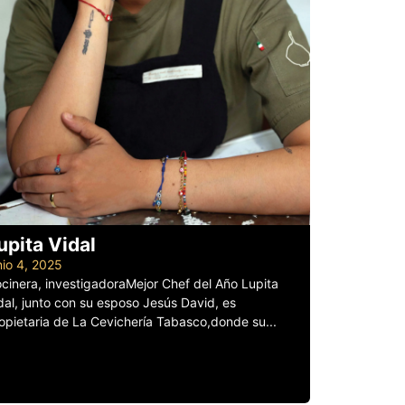
upita Vidal
nio 4, 2025
cinera, investigadoraMejor Chef del Año Lupita
dal, junto con su esposo Jesús David, es
opietaria de La Cevichería Tabasco,donde su...
er más