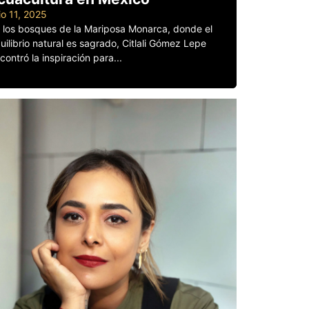
lio 11, 2025
 los bosques de la Mariposa Monarca, donde el
uilibrio natural es sagrado, Citlali Gómez Lepe
contró la inspiración para...
er más