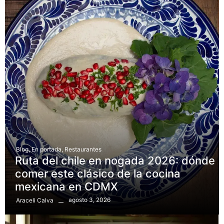
Blog
,
En portada
,
Restaurantes
Ruta del chile en nogada 2026: dónde
comer este clásico de la cocina
mexicana en CDMX
agosto 3, 2026
Araceli Calva