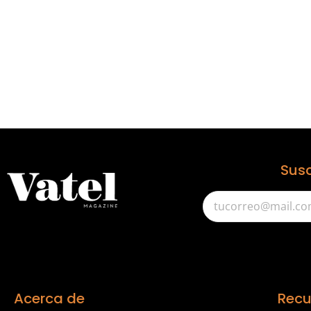
Susc
Acerca de
Recu