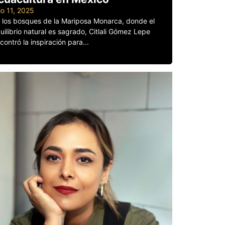
lio 11, 2025
 los bosques de la Mariposa Monarca, donde el
uilibrio natural es sagrado, Citlali Gómez Lepe
contró la inspiración para...
er más