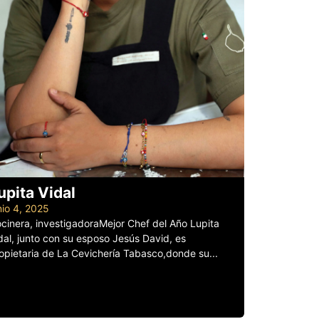
upita Vidal
nio 4, 2025
cinera, investigadoraMejor Chef del Año Lupita
dal, junto con su esposo Jesús David, es
opietaria de La Cevichería Tabasco,donde su...
er más