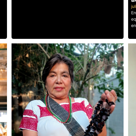
ju
En
eq
en
Le