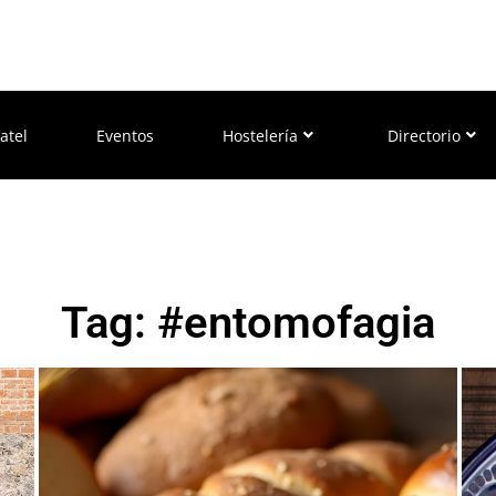
atel
Eventos
Hostelería
Directorio
Tag: #entomofagia