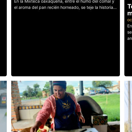
En la Mixteca oaxaqueña, entre el humo del comal y
T
el aroma del pan recién horneado, se teje la historia...
m
Leer más
oc
En
se
an
Le