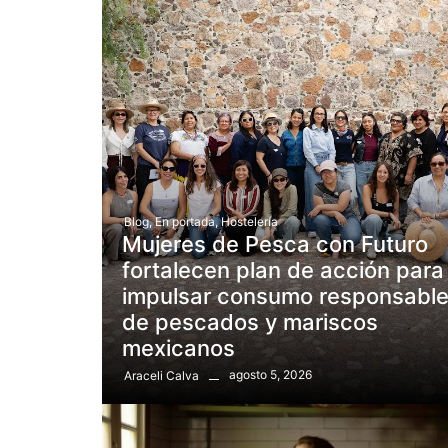
Blog
,
En portada
,
Hostelería
Mujeres de Pesca con Futuro
fortalecen plan de acción para
impulsar consumo responsabl
de pescados y mariscos
mexicanos
agosto 5, 2026
Araceli Calva