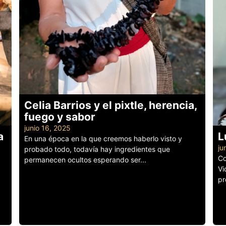
Celia Barrios y el pixtle, herencia,
fuego y sabor
junio 16, 2025
a
L
En una época en la que creemos haberlo visto y
ju
probado todo, todavía hay ingredientes que
Co
permanecen ocultos esperando ser...
Vi
Leer más
pr
Le