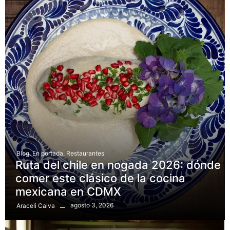
Blog
,
En portada
,
Restaurantes
Ruta del chile en nogada 2026: dónde
comer este clásico de la cocina
mexicana en CDMX
agosto 3, 2026
Araceli Calva