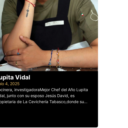
upita Vidal
nio 4, 2025
cinera, investigadoraMejor Chef del Año Lupita
dal, junto con su esposo Jesús David, es
opietaria de La Cevichería Tabasco,donde su...
er más