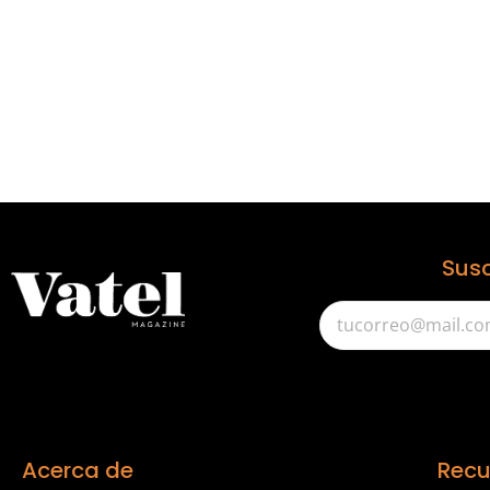
Susc
Acerca de
Recu