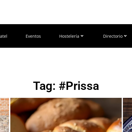
atel
Eventos
Hostelería
Directorio
Tag: #Prissa