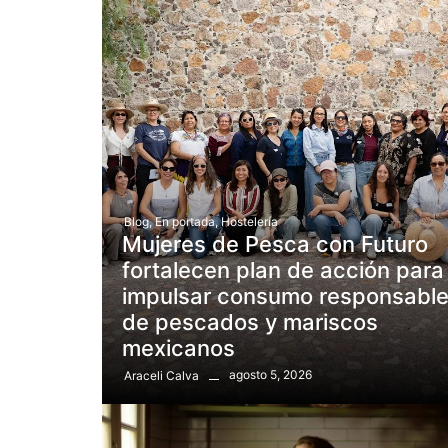
Blog
,
En portada
,
Hostelería
Mujeres de Pesca con Futuro
fortalecen plan de acción para
impulsar consumo responsabl
de pescados y mariscos
mexicanos
agosto 5, 2026
Araceli Calva