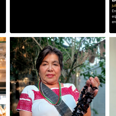
ju
En
eq
en
Le