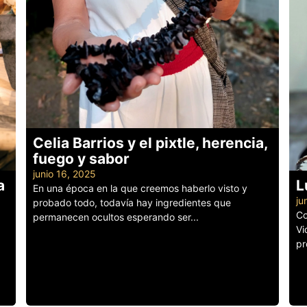
Celia Barrios y el pixtle, herencia,
fuego y sabor
junio 16, 2025
a
L
En una época en la que creemos haberlo visto y
ju
probado todo, todavía hay ingredientes que
Co
permanecen ocultos esperando ser...
Vi
Leer más
pr
Le