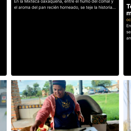
En la Mixteca oaxaqueña, entre el humo del comal y
T
el aroma del pan recién horneado, se teje la historia...
m
Leer más
oc
En
se
an
Le