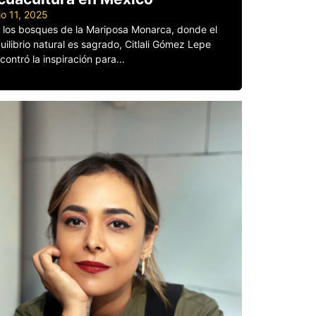
lio 11, 2025
 los bosques de la Mariposa Monarca, donde el
uilibrio natural es sagrado, Citlali Gómez Lepe
contró la inspiración para...
er más