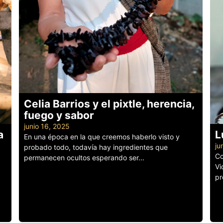
Celia Barrios y el pixtle, herencia,
fuego y sabor
junio 16, 2025
a
L
En una época en la que creemos haberlo visto y
ju
probado todo, todavía hay ingredientes que
Co
permanecen ocultos esperando ser...
Vi
Leer más
pr
Le