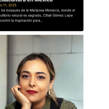
lio 11, 2025
 los bosques de la Mariposa Monarca, donde el
uilibrio natural es sagrado, Citlali Gómez Lepe
contró la inspiración para...
er más