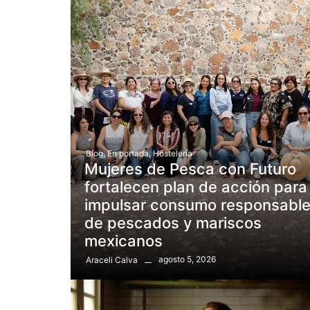
Blog
,
En portada
,
Hostelería
Mujeres de Pesca con Futuro
fortalecen plan de acción para
impulsar consumo responsabl
de pescados y mariscos
mexicanos
agosto 5, 2026
Araceli Calva