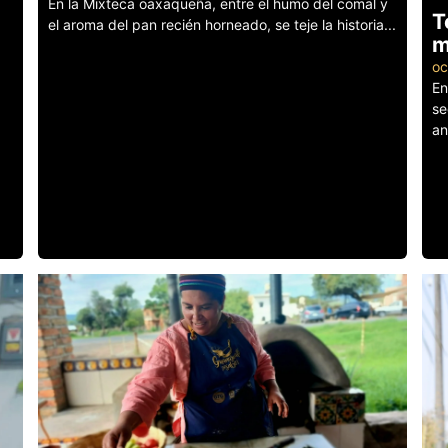
En la Mixteca oaxaqueña, entre el humo del comal y
T
el aroma del pan recién horneado, se teje la historia...
m
Leer más
oc
En
se
an
Le