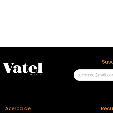
Susc
Acerca de
Recu