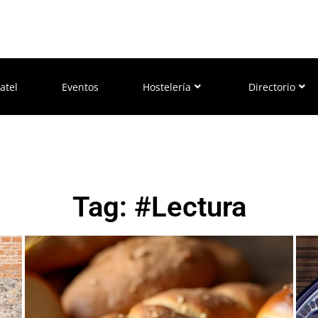
atel
Eventos
Hostelería
Directorio
Tag: #Lectura