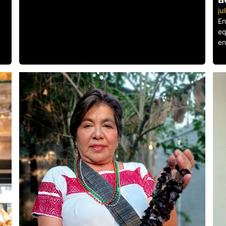
ju
En
eq
en
Le