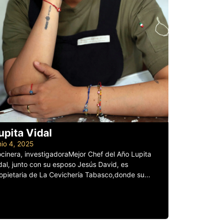
upita Vidal
nio 4, 2025
cinera, investigadoraMejor Chef del Año Lupita
dal, junto con su esposo Jesús David, es
opietaria de La Cevichería Tabasco,donde su...
er más