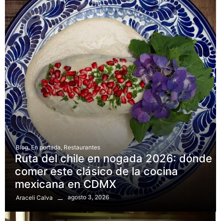
Blog
,
En portada
,
Restaurantes
Ruta del chile en nogada 2026: dónde
comer este clásico de la cocina
mexicana en CDMX
agosto 3, 2026
Araceli Calva