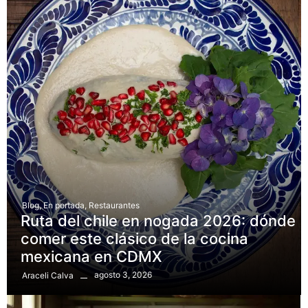
Blog
,
En portada
,
Restaurantes
Ruta del chile en nogada 2026: dónde
comer este clásico de la cocina
mexicana en CDMX
agosto 3, 2026
Araceli Calva