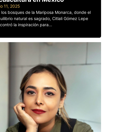
lio 11, 2025
 los bosques de la Mariposa Monarca, donde el
uilibrio natural es sagrado, Citlali Gómez Lepe
contró la inspiración para...
er más