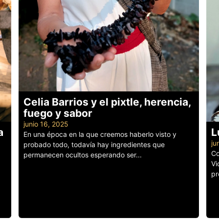
Celia Barrios y el pixtle, herencia,
fuego y sabor
junio 16, 2025
a
L
En una época en la que creemos haberlo visto y
ju
probado todo, todavía hay ingredientes que
Co
permanecen ocultos esperando ser...
Vi
Leer más
pr
Le