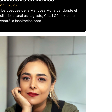
lio 11, 2025
 los bosques de la Mariposa Monarca, donde el
uilibrio natural es sagrado, Citlali Gómez Lepe
contró la inspiración para...
er más