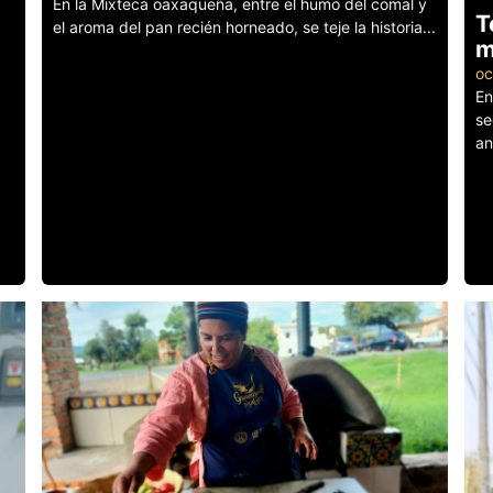
En la Mixteca oaxaqueña, entre el humo del comal y
T
el aroma del pan recién horneado, se teje la historia...
m
Leer más
oc
En
se
an
Le