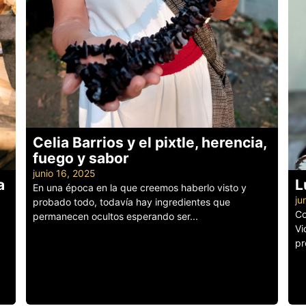
Celia Barrios y el pixtle, herencia,
fuego y sabor
junio 16, 2025
a
L
En una época en la que creemos haberlo visto y
ju
probado todo, todavía hay ingredientes que
Co
permanecen ocultos esperando ser...
Vi
Leer más
pr
Le