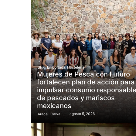
Blog
,
En portada
,
Hostelería
Mujeres de Pesca con Futuro
fortalecen plan de acción para
impulsar consumo responsabl
de pescados y mariscos
mexicanos
agosto 5, 2026
Araceli Calva