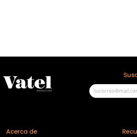
Susc
Acerca de
Recu