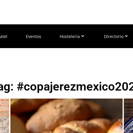
atel
Eventos
Hostelería
Directorio
ag: #copajerezmexico20