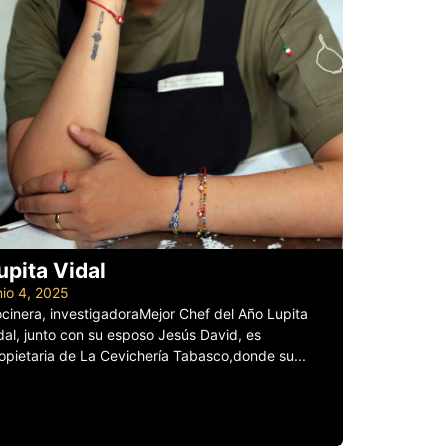
upita Vidal
nio 4, 2025
cinera, investigadoraMejor Chef del Año Lupita
dal, junto con su esposo Jesús David, es
opietaria de La Cevichería Tabasco,donde su...
er más