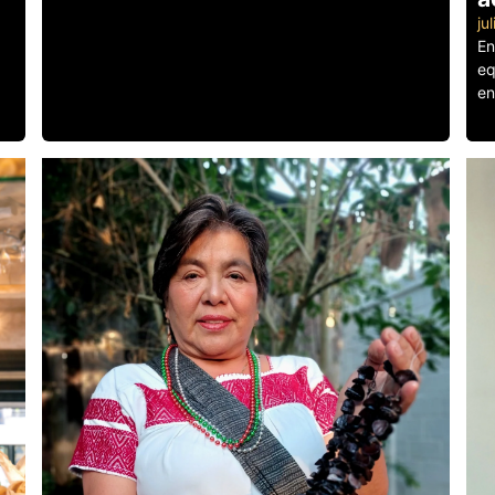
ju
En
eq
en
Le