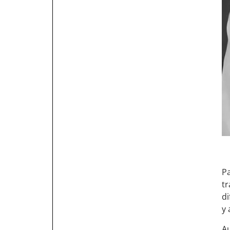
P
tr
di
y 
A