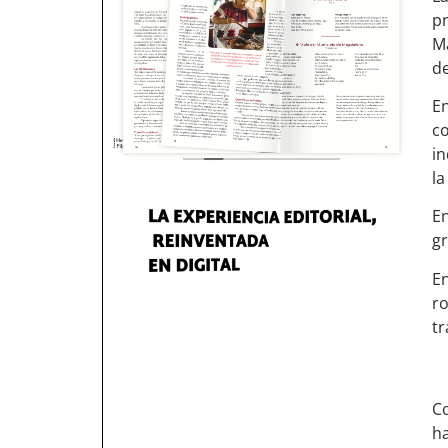
pr
Ma
de
E
c
in
la
En
gr
En
r
t
Co
h