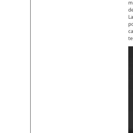
má
de
La
po
c
te