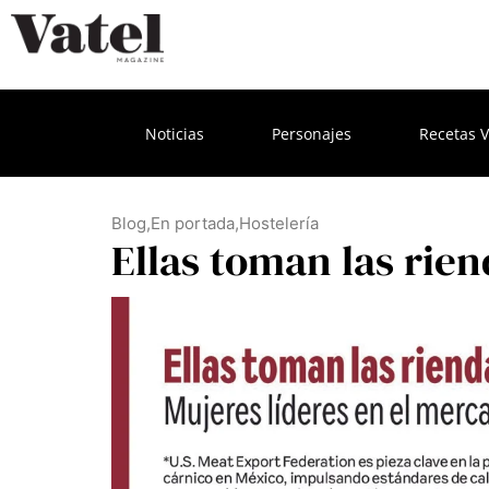
Noticias
Personajes
Recetas V
Blog
,
En portada
,
Hostelería
Ellas toman las rie