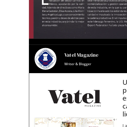
Vatel Magazine
Writer & Blogger
U
p
e
c
l
L