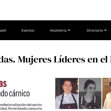
atel
Eventos
Hostelería
Directorio
ndas. Mujeres Líderes en e