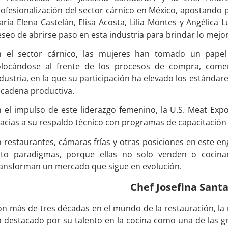
ofesionalización del sector cárnico en México, apostando 
ría Elena Castelán, Elisa Acosta, Lilia Montes y Angélica 
seo de abrirse paso en esta industria para brindar lo mejo
n el sector cárnico, las mujeres han tomado un papel
olocándose al frente de los procesos de compra, comerc
dustria, en la que su participación ha elevado los estándar
 cadena productiva.
 el impulso de este liderazgo femenino, la U.S. Meat Exp
acias a su respaldo técnico con programas de capacitación 
 restaurantes, cámaras frías y otras posiciones en este en
oto paradigmas, porque ellas no solo venden o cocinan
ransforman un mercado que sigue en evolución.
Chef Josefina Sant
n más de tres décadas en el mundo de la restauración, la 
a destacado por su talento en la cocina como una de las 