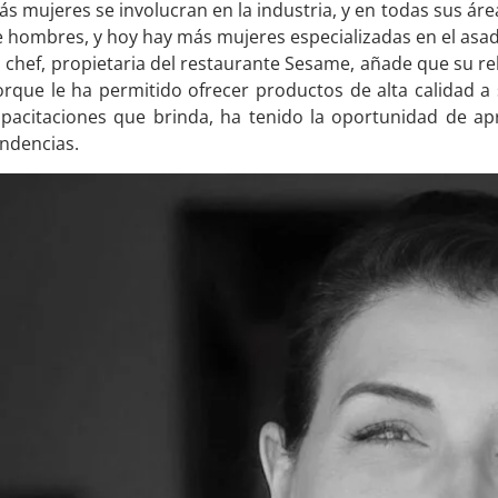
s mujeres se involucran en la industria, y en todas sus área
 hombres, y hoy hay más mujeres especializadas en el asado
 chef, propietaria del restaurante Sesame, añade que su re
rque le ha permitido ofrecer productos de alta calidad a s
apacitaciones que brinda, ha tenido la oportunidad de ap
ndencias.