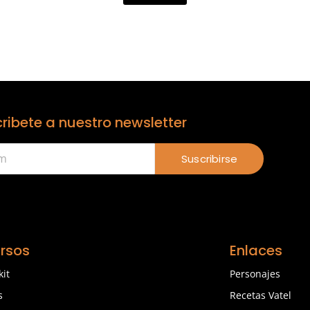
ribete a nuestro newsletter
Suscribirse
rsos
Enlaces
kit
Personajes
s
Recetas Vatel