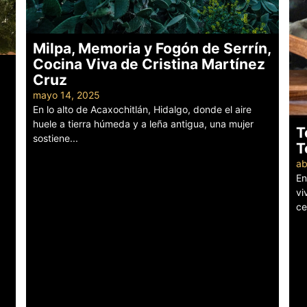
Milpa, Memoria y Fogón de Serrín,
Cocina Viva de Cristina Martínez
Cruz
mayo 14, 2025
En lo alto de Acaxochitlán, Hidalgo, donde el aire
huele a tierra húmeda y a leña antigua, una mujer
T
sostiene...
T
Leer más
ab
En
vi
ce
Le