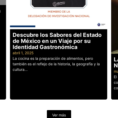
a
Descubre los Sabores del Estado
de México en un Viaje por su
Identidad Gastronómica
abril 1, 2025
L
La cocina es la preparación de alimentos, pero
también es el reflejo de la historia, la geografía y la
N
cultura...
ma
Leer más
El
co
co
Le
Ver más