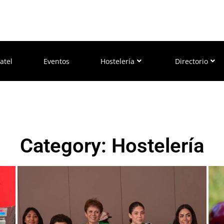
atel
Eventos
Hostelería
Directorio
Category: Hostelería