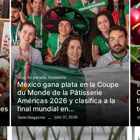
Blog
,
En portada
,
Hostelería
México gana plata en la Coupe
B
,
du Monde de la Pâtisserie
Américas 2026 y clasifica a la
t
les
final mundial en…
julio 31, 2026
Vatel Magazine
V