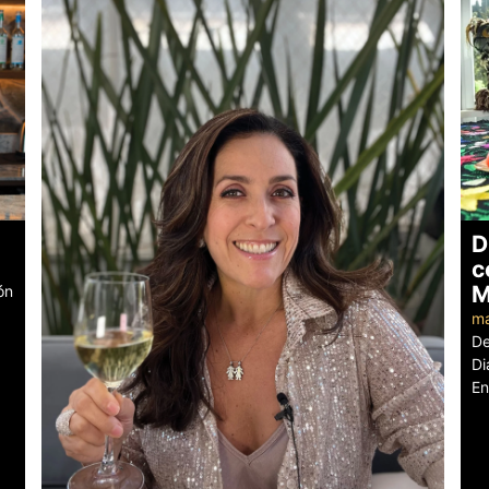
D
c
M
ón
ma
De
Di
En
Le