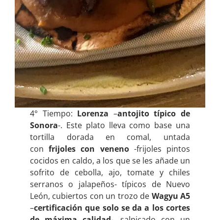
4° Tiempo:
Lorenza
–
antojito típico de
Sonora
-. Este plato lleva como base una
tortilla dorada en comal, untada
con
frijoles con veneno
-frijoles pintos
cocidos en caldo, a los que se les añade un
sofrito de cebolla, ajo, tomate y chiles
serranos o jalapeños- típicos de Nuevo
León, cubiertos con un trozo de
Wagyu A5
–
certificación que solo se da a los cortes
de máxima calidad
-. salpicado con un