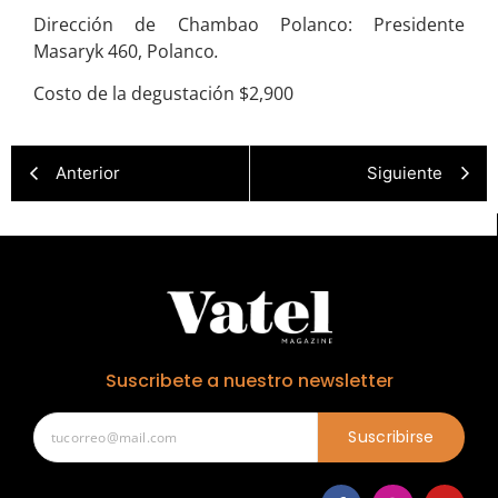
Dirección de Chambao Polanco: Presidente
Masaryk 460, Polanco
.
Costo de la degustación $2,900
Anterior
Siguiente
Suscribete a nuestro newsletter
Suscribirse