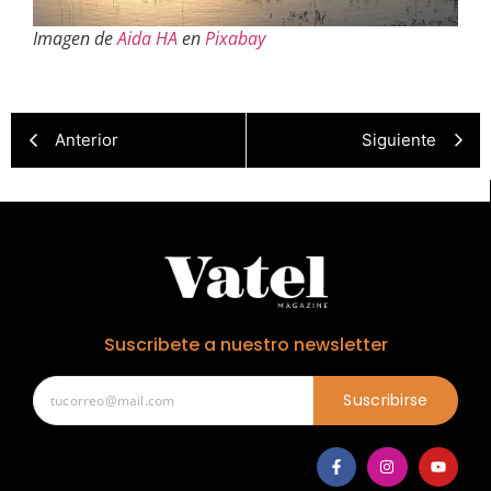
Imagen de
Aida HA
en
Pixabay
Anterior
Siguiente
Suscribete a nuestro newsletter
Suscribirse