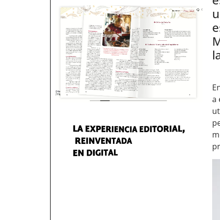
u
e
M
l
En
a 
ut
pe
me
pr