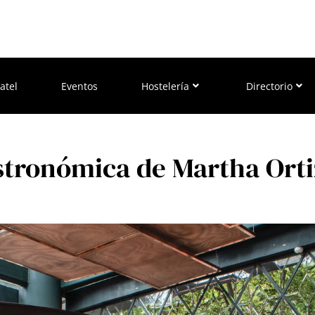
atel
Eventos
Hostelería
Directorio
astronómica de Martha Orti