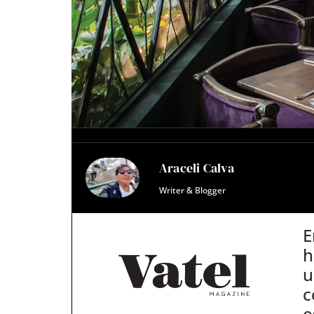
Araceli Calva
Writer & Blogger
E
h
u
c
e