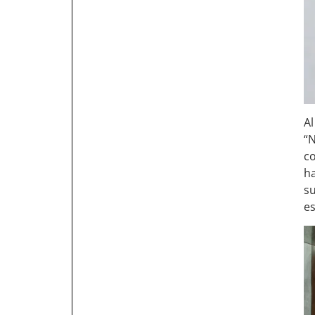
Al
“
co
ha
su
es