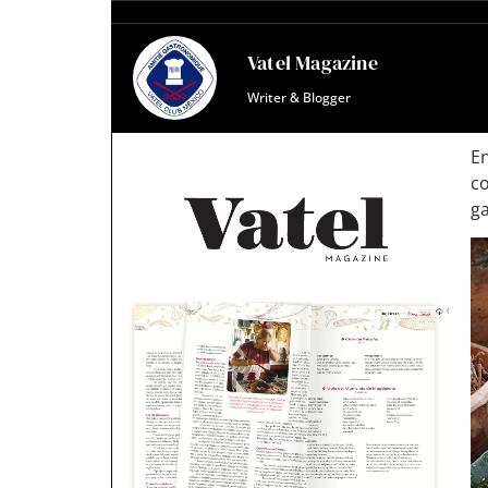
Vatel Magazine
Writer & Blogger
En
c
ga