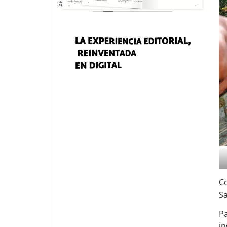
Co
Sa
P
in