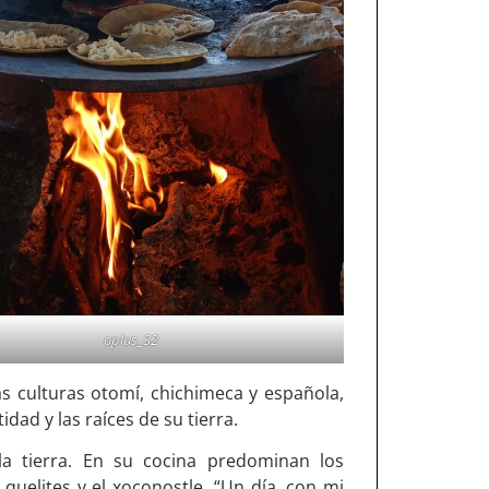
oplus_32
as culturas otomí, chichimeca y española,
dad y las raíces de su tierra.
a tierra. En su cocina predominan los
quelites y el xoconostle. “Un día, con mi