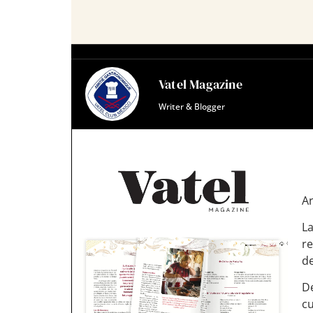
Vatel Magazine
Writer & Blogger
Ar
L
r
de
De
cu