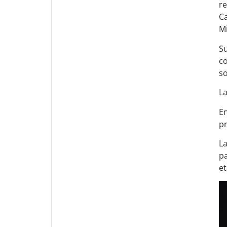
r
Ca
Mi
Su
c
s
La
E
pr
La
pa
e