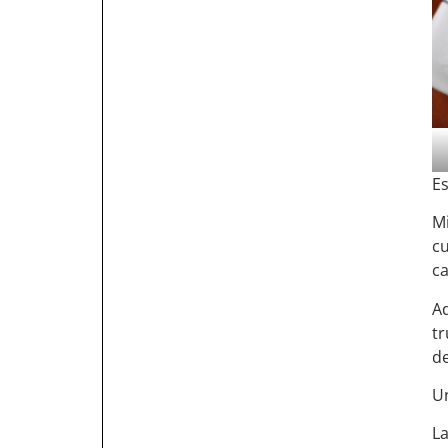
Es
Mi
cu
ca
A
tr
de
Un
La