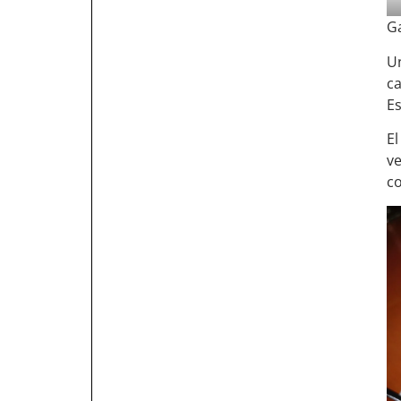
G
U
c
Es
El
ve
co