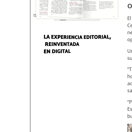
o
E
Ce
ne
op
Un
su
“
h
aq
s
“P
E
bu