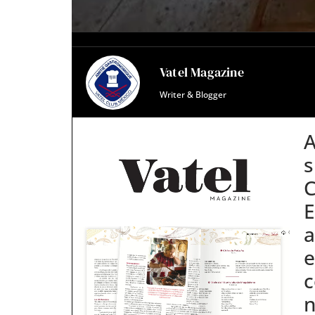
Vatel Magazine
Writer & Blogger
A
s
C
E
a
e
c
n