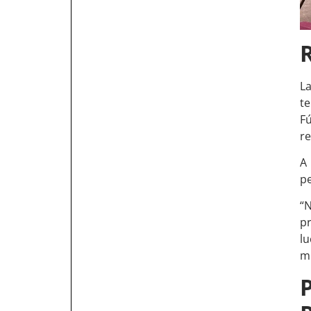
L
t
Fú
re
A 
pe
“
p
l
mu