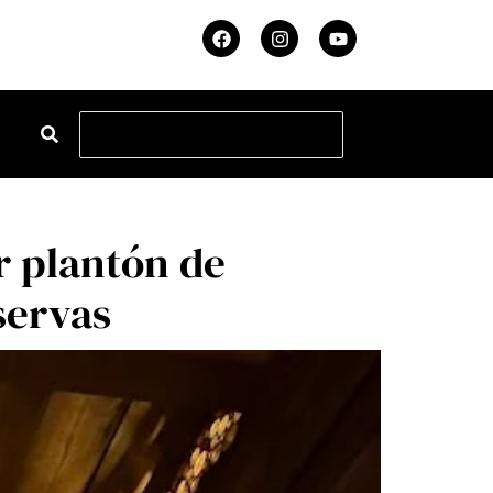
r plantón de
servas