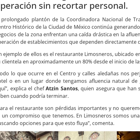
peración sin recortar personal.
l prolongado plantón de la Coordinadora Nacional de Tr
ntro Histórico de la Ciudad de México continúa generando
gocios de la zona enfrentan una caída drástica en la afluen
eración de establecimientos que dependen directamente de
 ejemplo de ellos es el restaurante Limosneros, ubicado en l
 clientela en aproximadamente un 80% desde el inicio de la
Todo lo que ocurre en el Centro y calles aledañas nos pe
otel o en un lugar donde tengamos afluencia natural de 
uí”, explica el chef
Atzin Santos
, quien asegura que han s
aben cuando podría terminar.
ara el restaurante son pérdidas importantes y no queremo
s un compromiso que tenemos. En Limosneros somos una f
scando opciones para que esto fluya”, comenta.