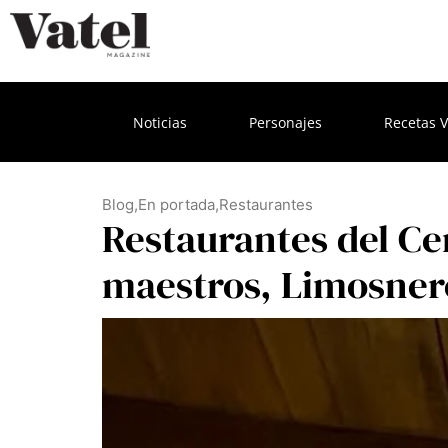
Noticias
Personajes
Recetas V
Blog
,
En portada
,
Restaurantes
Restaurantes del Cen
maestros, Limosner