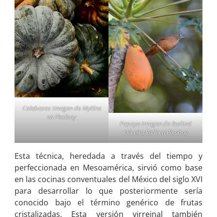
Calabazas Imagen de
Myléne
en
Pixabay
Papaya Imagen de
Radival
Oliveira Radi
en
Pixabay
Esta técnica, heredada a través del tiempo y
perfeccionada en Mesoamérica, sirvió como base
en las cocinas conventuales del México del siglo XVI
para desarrollar lo que posteriormente sería
conocido bajo el término genérico de frutas
cristalizadas. Esta versión virreinal también