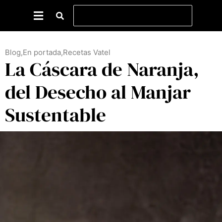
Blog
,
En portada
,
Recetas Vatel
La Cáscara de Naranja,
del Desecho al Manjar
Sustentable