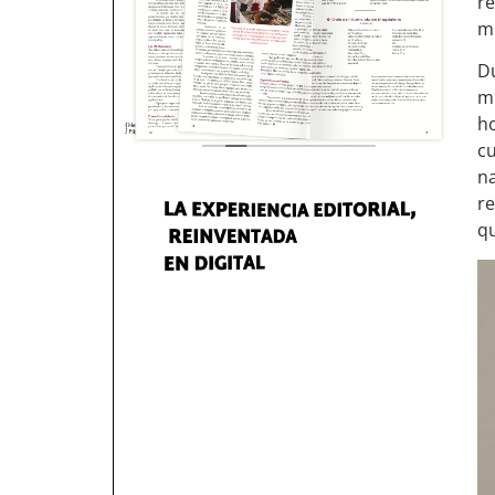
re
mu
D
m
ho
cu
na
re
qu