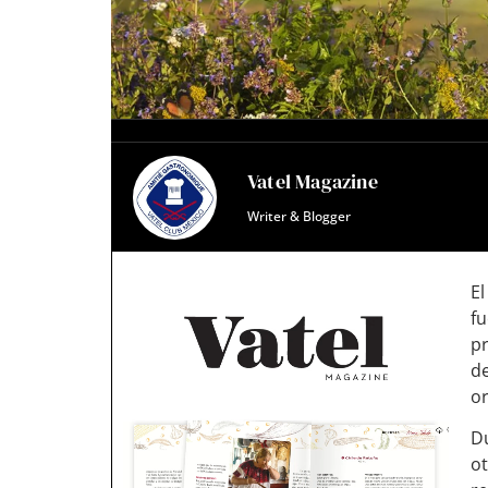
Vatel Magazine
Writer & Blogger
El
fu
pr
de
or
Du
ot