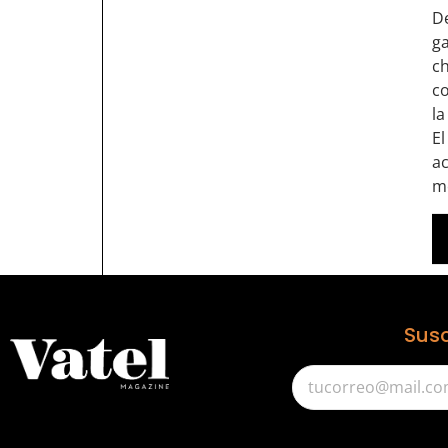
De
ga
ch
co
la
El
ac
m
Susc