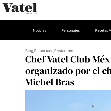
Noticias
Personajes
Recetas V
Blog
,
En portada
,
Restaurantes
Chef Vatel Club Méx
organizado por el c
Michel Bras