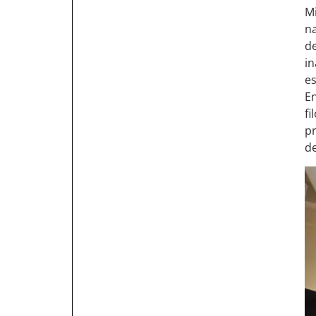
Mi
na
de
in
es
En
fi
pr
d