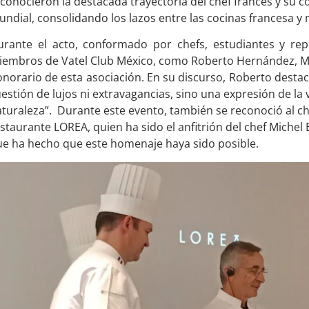
conocieron la destacada trayectoria del chef francés y su 
ndial, consolidando los lazos entre las cocinas francesa y
urante el acto, conformado por chefs, estudiantes y re
iembros de Vatel Club México, como Roberto Hernández, 
norario de esta asociación. En su discurso, Roberto destacó
estión de lujos ni extravagancias, sino una expresión de la v
turaleza”. Durante este evento, también se reconoció al ch
staurante LOREA, quien ha sido el anfitrión del chef Michel
e ha hecho que este homenaje haya sido posible.