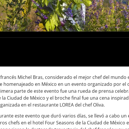
 francés Michel Bras, considerado el mejor chef del mundo e
e homenajeado en México en un evento organizado por el c
imera parte de este evento fue una rueda de prensa celebr
 la Ciudad de México y el broche final fue una cena inspirad
ganizada en el restaurante LOREA del chef Oliva.
rante este evento que duró varios días, se llevó a cabo un
ros chefs en el hotel Four Seasons de la Ciudad de México 