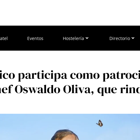
atel
Eventos
Hostelería
Directorio
ico participa como patroc
hef Oswaldo Oliva, que ri