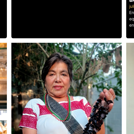
ju
En
eq
en
Le