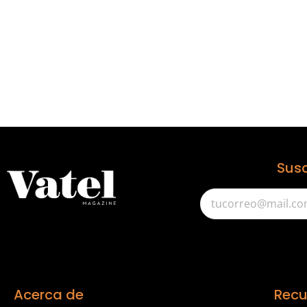
Susc
Acerca de
Recu