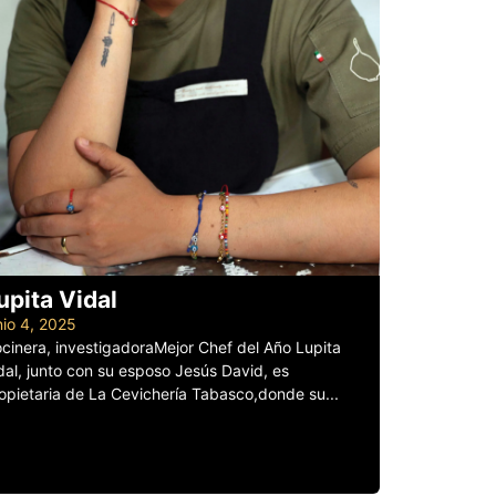
upita Vidal
nio 4, 2025
cinera, investigadoraMejor Chef del Año Lupita
dal, junto con su esposo Jesús David, es
opietaria de La Cevichería Tabasco,donde su...
er más