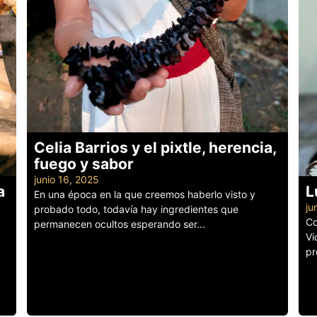
Celia Barrios y el pixtle, herencia,
fuego y sabor
junio 16, 2025
a
L
En una época en la que creemos haberlo visto y
ju
probado todo, todavía hay ingredientes que
Co
permanecen ocultos esperando ser...
Vi
Leer más
pr
Le