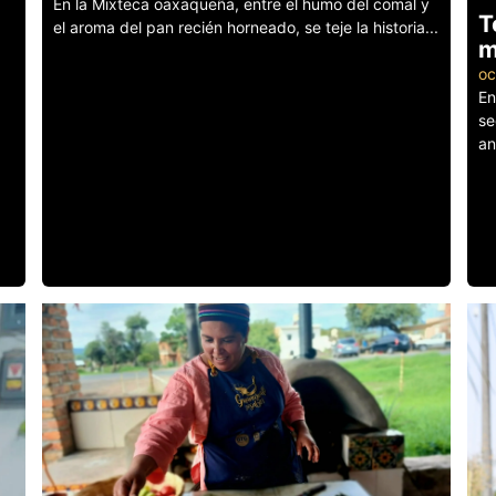
En la Mixteca oaxaqueña, entre el humo del comal y
T
el aroma del pan recién horneado, se teje la historia...
m
Leer más
oc
En
se
an
Le