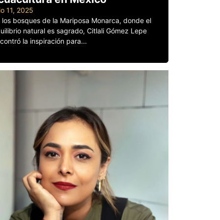
lio 11, 2025
 los bosques de la Mariposa Monarca, donde el
uilibrio natural es sagrado, Citlali Gómez Lepe
contró la inspiración para...
er más