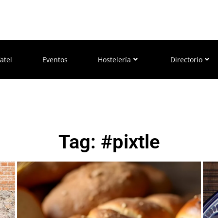
atel
Eventos
Hostelería
Directorio
Tag: #pixtle