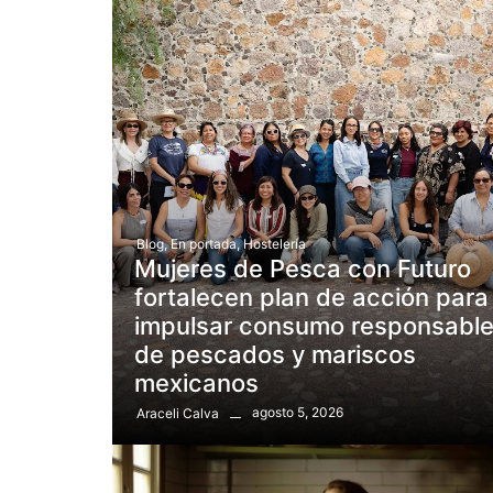
Blog
,
En portada
,
Hostelería
Mujeres de Pesca con Futuro
fortalecen plan de acción para
impulsar consumo responsabl
de pescados y mariscos
mexicanos
agosto 5, 2026
Araceli Calva