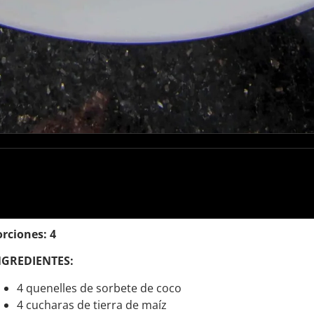
rciones: 4
NGREDIENTES:
4 quenelles de sorbete de coco
4 cucharas de tierra de maíz