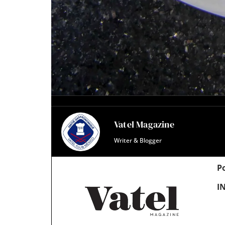
Vatel Magazine
Writer & Blogger
Po
I