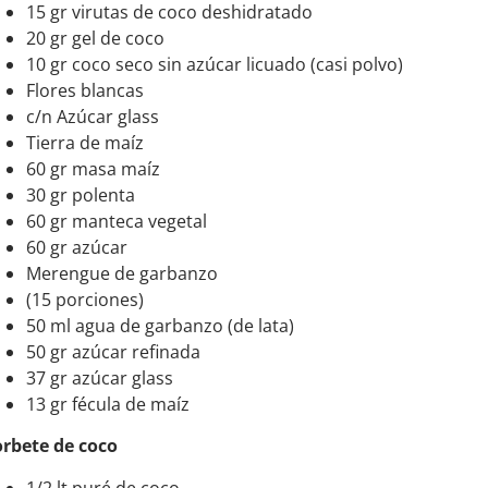
15 gr virutas de coco deshidratado
20 gr gel de coco
10 gr coco seco sin azúcar licuado (casi polvo)
Flores blancas
c/n Azúcar glass
Tierra de maíz
60 gr masa maíz
30 gr polenta
60 gr manteca vegetal
60 gr azúcar
Merengue de garbanzo
(15 porciones)
50 ml agua de garbanzo (de lata)
50 gr azúcar refinada
37 gr azúcar glass
13 gr fécula de maíz
orbete de coco
1/2 lt puré de coco