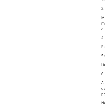
3
M
ma
a 
4.
Re
5.
Li
6.
Al
d
po
N