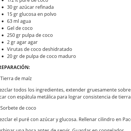
30 gr azúcar refinada
15 gr glucosa en polvo
63 ml agua
Gel de coco
250 gr pulpa de coco
2 gr agar agar
Virutas de coco deshidratado
20 gr de pulpa de coco maduro
REPARACIÓN:
 Tierra de maíz
zclar todos los ingredientes, extender gruesamente sobre
car con espátula metálica para lograr consistencia de tierra
 Sorbete de coco
zclar el puré con azúcar y glucosa. Rellenar cilindro en Pac
rbinar una hora antes de servir. Guardar en congelador.