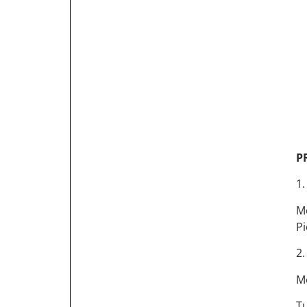
P
1.
Me
Pi
2.
Me
Tu