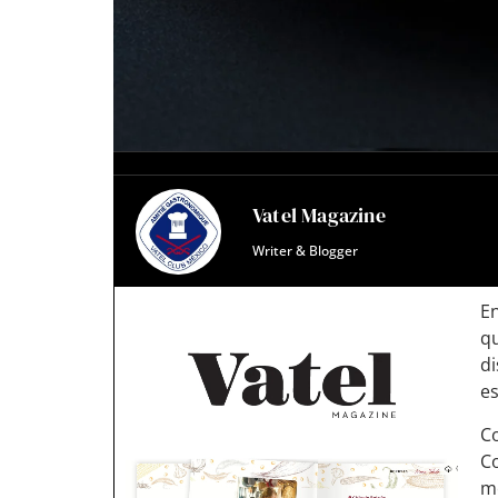
Vatel Magazine
Writer & Blogger
En
q
di
es
Co
C
me