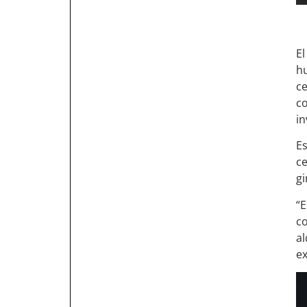
El
h
ce
c
in
E
ce
gi
“E
co
a
ex