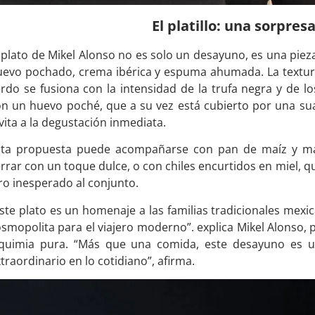
El platillo: una sorpres
 plato de Mikel Alonso no es solo un desayuno, es una piez
uevo pochado, crema ibérica y espuma ahumada. La textura
rdo se fusiona con la intensidad de la trufa negra y de lo
on un huevo poché, que a su vez está cubierto por una s
vita a la degustación inmediata.
sta propuesta puede acompañarse con pan de maíz y man
rrar con un toque dulce, o con chiles encurtidos en miel, 
ro inesperado al conjunto.
ste plato es un homenaje a las familias tradicionales mexi
smopolita para el viajero moderno”. explica Mikel Alonso, 
lquimia pura. “Más que una comida, este desayuno es un 
traordinario en lo cotidiano”, afirma.