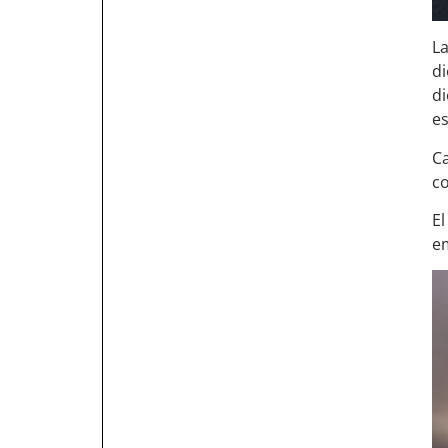
La
d
di
es
Ca
co
El
e