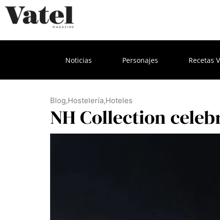
Noticias
Personajes
Recetas V
Blog
,
Hostelería
,
Hoteles
NH Collection celeb