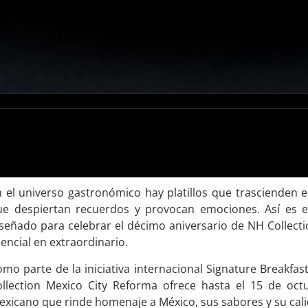
 el universo gastronómico hay platillos que trascienden 
ue despiertan recuerdos y provocan emociones. Así es e
señado para celebrar el décimo aniversario de NH Collect
encial en extraordinario.
mo parte de la iniciativa internacional Signature Breakfast
ollection Mexico City Reforma ofrece hasta el 15 de oct
xicano que rinde homenaje a México, sus sabores y su cali