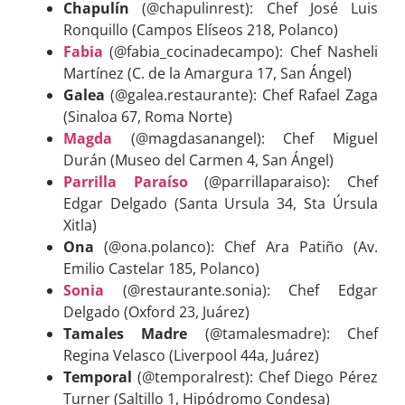
Chapulín
(@chapulinrest): Chef José Luis
Ronquillo (Campos Elíseos 218, Polanco)
Fabia
(@fabia_cocinadecampo): Chef Nasheli
Martínez (C. de la Amargura 17, San Ángel)
Galea
(@galea.restaurante): Chef Rafael Zaga
(Sinaloa 67, Roma Norte)
Magda
(@magdasanangel): Chef Miguel
Durán (Museo del Carmen 4, San Ángel)
Parrilla Paraíso
(@parrillaparaiso): Chef
Edgar Delgado (Santa Ursula 34, Sta Úrsula
Xitla)
Ona
(@ona.polanco): Chef Ara Patiño (Av.
Emilio Castelar 185, Polanco)
Sonia
(@restaurante.sonia): Chef Edgar
Delgado (Oxford 23, Juárez)
Tamales Madre
(@tamalesmadre): Chef
Regina Velasco (Liverpool 44a, Juárez)
Temporal
(@temporalrest): Chef Diego Pérez
Turner (Saltillo 1, Hipódromo Condesa)